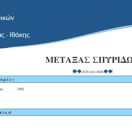
ΜΕΤΑΞΑΣ ΣΠΥΡΙΔ
2678 από 4605
ορίες
ς:
1982
τικά