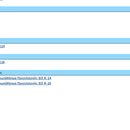
Κ14
Κ16
ες
ρωτάθλημα Προεπιλογής ΕΟ Κ-14
ρωτάθλημα Προεπιλογής ΕΟ Κ-16