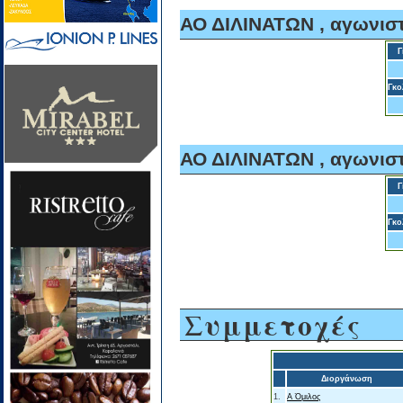
ΑΟ ΔΙΛΙΝΑΤΩΝ , αγωνιστ
Γ
Γκο
ΑΟ ΔΙΛΙΝΑΤΩΝ , αγωνιστ
Γ
Γκο
Συμμετοχές
Διοργάνωση
1.
Α Όμιλος