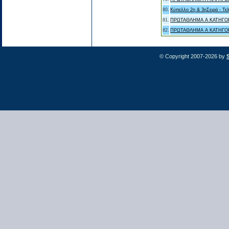
80.
Κύπελλο 2η & 3ηΣειρά - Τελ
81.
ΠΡΩΤΑΘΛΗΜΑ Α ΚΑΤΗΓΟ
82.
ΠΡΩΤΑΘΛΗΜΑ Α ΚΑΤΗΓΟ
© Copyright 2007-2026 by