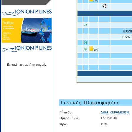
(68')
76'
ΤΡΙΑΝ
ΤΡΙΑΝ
56'
86'
(89')
Επισκέπτες αυτή τη στιγμή:
Γενικές Πληροφορίες
Γήπεδο:
ΔΗΜ. ΚΕΡΑΜΕΙΩΝ
Ημερομηνία:
17-12-2016
Ώρα:
11:15