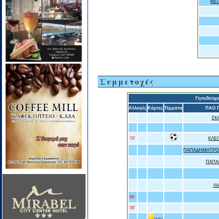
ΜΕ
Συμμετοχές
Γηπεδούχ
Αλλαγές
Κάρτες
Τέρματα
ΠΑΟ 
ΣΚ
76'
ΚΛΕ
ΠΑΠΑΔΗΜΗΤΡΟ
ΠΑΠΑ
Λ
86'
56'