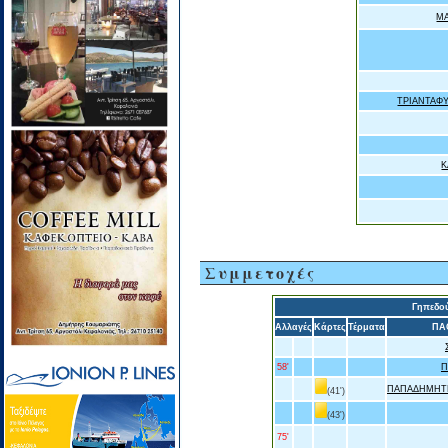
Μ
ΤΡΙΑΝΤΑΦ
Κ
Συμμετοχές
Γηπεδο
Αλλαγές
Κάρτες
Τέρματα
ΠΑ
58'
Π
ΠΑΠΑΔΗΜΗΤ
(41')
(43')
75'