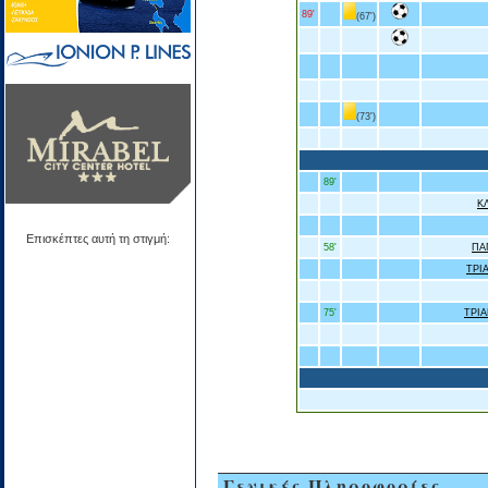
89'
(67')
(73')
89'
Κ
Επισκέπτες αυτή τη στιγμή:
58'
ΠΑ
ΤΡΙ
75'
ΤΡΙ
Γενικές Πληροφορίες