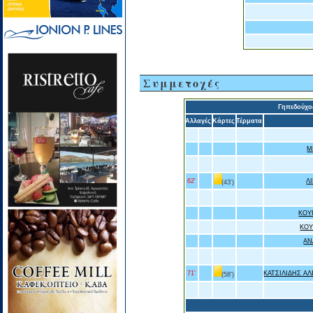
Συμμετοχές
Γηπεδούχο
Αλλαγές
Κάρτες
Τέρματα
Μ
62'
Λ
(43')
ΚΟΥ
ΚΟΥ
ΑΝ
71'
ΚΑΤΣΙΛΙΔΗΣ Α
(58')