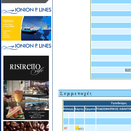
ΒΟΡ
Συμμετοχές
Γηπεδούχος
Αλλαγές
Κάρτες
Τέρματα
ΠΟΔΟΣΦΑΙΡΙΚΟΣ ΑΘΛΗΤΙ
85'
(83')