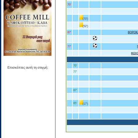
70'
(70')
(52')
87'
ΒΟΡΟΚ
77'
ΦΩΗ
70'
Επισκέπτες αυτή τη στιγμή:
77'
87'
85'
(17')