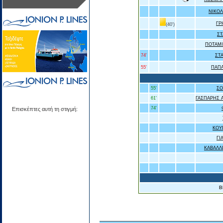
ΝΙΚΟ
ΓΡ
(40')
Σ
ΠΟΤΑΜ
74'
ΣΤ
55'
ΠΑΠ
55'
ΣΟ
61'
ΓΑΣΠΑΡΗΣ 
74'
Επισκέπτες αυτή τη στιγμή:
ΚΟΥ
ΓΙ
ΚΑΒΑΛΛ
Β