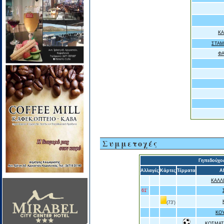
ΚΑ
ΣΤΑΜ
ΦΑ
Συμμετοχές
Γηπεδούχο
Αλλαγές
Κάρτες
Τέρματα
Α
ΚΑΛΛ
61'
(73')
ΚΟ
ΚΟΣΜΑΤ