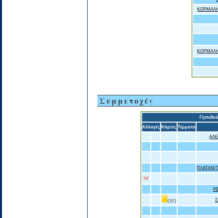
ΚΟΡΜΑΛΗ
ΚΟΡΜΑΛΗ
Συμμετοχές
Γηπεδο
Αλλαγές
Κάρτες
Τέρματα
ΑΛΕ
ΠΛΑΤΑΝΙ
74'
Ρ
(10')