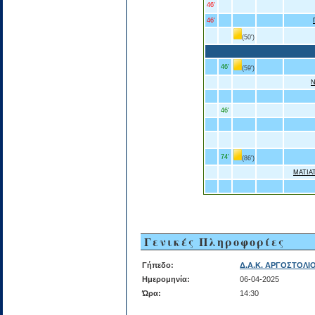
46'
46'
(50')
46'
(59')
Ν
46'
74'
(86')
ΜΑΤΙΑ
Γενικές Πληροφορίες
Γήπεδο:
Δ.Α.Κ. ΑΡΓΟΣΤΟΛΙ
Ημερομηνία:
06-04-2025
Ώρα:
14:30