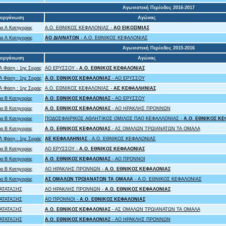
Αγωνιστική Περίοδος 2016-2017
ιοργάνωση
Αγώνας
α Α Κατηγορίας
A.O. ΕΘΝΙΚΟΣ ΚΕΦΑΛΟΝΙΑΣ -
ΑΟ ΕΙΚΟΣΙΜΙΑΣ
α Α Κατηγορίας
ΑΟ ΔΙΛΙΝΑΤΩΝ
- A.O. ΕΘΝΙΚΟΣ ΚΕΦΑΛΟΝΙΑΣ
Αγωνιστική Περίοδος 2015-2016
ιοργάνωση
Αγώνας
Α Φάση : 1ης Σειράς
ΑΟ ΕΡΥΣΣΟΥ -
A.O. ΕΘΝΙΚΟΣ ΚΕΦΑΛΟΝΙΑΣ
Α Φάση : 1ης Σειράς
A.O. ΕΘΝΙΚΟΣ ΚΕΦΑΛΟΝΙΑΣ
- ΑΟ ΕΡΥΣΣΟΥ
Α Φάση : 1ης Σειράς
A.O. ΕΘΝΙΚΟΣ ΚΕΦΑΛΟΝΙΑΣ -
ΑΕ ΚΕΦΑΛΛΗΝΙΑΣ
α Β Κατηγορίας
A.O. ΕΘΝΙΚΟΣ ΚΕΦΑΛΟΝΙΑΣ
- ΑΟ ΕΡΥΣΣΟΥ
α Β Κατηγορίας
A.O. ΕΘΝΙΚΟΣ ΚΕΦΑΛΟΝΙΑΣ
- ΑΟ ΗΡΑΚΛΗΣ ΠΡΟΝΝΩΝ
α Β Κατηγορίας
ΠΟΔΟΣΦΑΙΡΙΚΟΣ ΑΘΛΗΤΙΚΟΣ ΟΜΙΛΟΣ ΠΑΟ ΚΕΦΑΛΛΟΝΙΑΣ -
A.O. ΕΘΝΙΚΟΣ Κ
α Β Κατηγορίας
A.O. ΕΘΝΙΚΟΣ ΚΕΦΑΛΟΝΙΑΣ
- ΑΣ ΟΜΑΛΩΝ ΤΡΩΙΑΝΑΤΩΝ ΤΑ ΟΜΑΛΑ
Α Φάση : 1ης Σειράς
ΑΕ ΚΕΦΑΛΛΗΝΙΑΣ
- A.O. ΕΘΝΙΚΟΣ ΚΕΦΑΛΟΝΙΑΣ
α Β Κατηγορίας
ΑΟ ΕΡΥΣΣΟΥ -
A.O. ΕΘΝΙΚΟΣ ΚΕΦΑΛΟΝΙΑΣ
α Β Κατηγορίας
A.O. ΕΘΝΙΚΟΣ ΚΕΦΑΛΟΝΙΑΣ
- ΑΟ ΠΡΟΝΝΟΙ
α Β Κατηγορίας
ΑΟ ΗΡΑΚΛΗΣ ΠΡΟΝΝΩΝ -
A.O. ΕΘΝΙΚΟΣ ΚΕΦΑΛΟΝΙΑΣ
α Β Κατηγορίας
ΑΣ ΟΜΑΛΩΝ ΤΡΩΙΑΝΑΤΩΝ ΤΑ ΟΜΑΛΑ
- A.O. ΕΘΝΙΚΟΣ ΚΕΦΑΛΟΝΙΑΣ
ΑΤΑΤΑΞΗΣ
ΑΟ ΗΡΑΚΛΗΣ ΠΡΟΝΝΩΝ -
A.O. ΕΘΝΙΚΟΣ ΚΕΦΑΛΟΝΙΑΣ
ΑΤΑΤΑΞΗΣ
ΑΟ ΠΡΟΝΝΟΙ -
A.O. ΕΘΝΙΚΟΣ ΚΕΦΑΛΟΝΙΑΣ
ΑΤΑΤΑΞΗΣ
A.O. ΕΘΝΙΚΟΣ ΚΕΦΑΛΟΝΙΑΣ
- ΑΣ ΟΜΑΛΩΝ ΤΡΩΙΑΝΑΤΩΝ ΤΑ ΟΜΑΛΑ
ΑΤΑΤΑΞΗΣ
A.O. ΕΘΝΙΚΟΣ ΚΕΦΑΛΟΝΙΑΣ
- ΑΟ ΗΡΑΚΛΗΣ ΠΡΟΝΝΩΝ