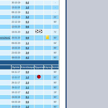
30-10-19
0-2
-
13-11-19
1-2
-
08-12-19
0-1
-
15-12-19
3-2
21'
22-12-19
0-3
90'
12-01-20
0-6
-
19-01-20
3-2
71'
ΦΑΛΟΝΙΑΣ
26-01-20
0-0
90'
09-02-20
1-1
64'
16-02-20
0-2
86'
23-02-20
3-0
90'
08-03-20
4-2
90'
Ημ/νία
Αποτέλεσμα
Τέρματα
Κάρτες
Λεπτά
04-11-17
0-0
90'
12-11-17
1-2
82'
26-11-17
2-3
90'
29-11-17
1-1
90'
16-12-17
4-2
19'
24-02-18
0-1
90'
04-03-18
0-6
90'
10-03-18
1-2
90'