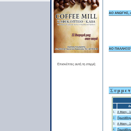
ΑΟ ΑΝΩΓΗΣ, α
ΑΟ ΠΑΛΛΗΞΟΥΡ
Επισκέπτες αυτή τη στιγμή:
Συμμετ
Δ
1.
Α Φάση - 1
2.
Πρωτάθλημ
3.
Α Φάση - 1
4.
Πρωτάθλημ