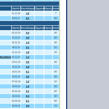
Ημ/νία
Αποτέλεσμα
Τέρματα
Κάρτες
Λεπτά
11-12-16
1-2
7'
29-01-17
6-2
90'
Ημ/νία
Αποτέλεσμα
Τέρματα
Κάρτες
Λεπτά
03-10-15
0-4
90'
10-10-15
3-0
90'
25-11-15
1-4
90'
28-11-15
5-1
51'
13-12-15
1-0
45'
ΕΦΑΛΟΝΙΑΣ
20-12-15
1-3
-
10-01-16
3-0
90'
13-01-16
3-0
-
16-01-16
0-1
90'
23-01-16
4-0
90'
07-02-16
1-2
32'
29-02-16
1-0
90'
20-03-16
0-1
90'
26-03-16
0-3
90'
03-04-16
6-1
90'
09-04-16
3-0
74'