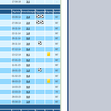
17-04-16
3-1
-
Ημ/νία
Αποτέλεσμα
Τέρματα
Κάρτες
Λεπτά
20-09-14
2-4
90'
27-09-14
2-0
90'
16-11-14
2-1
90'
22-11-14
1-0
90'
26-11-14
0-0
90'
29-11-14
3-0
90'
07-12-14
0-4
90'
13-12-14
8-1
90'
07-01-15
0-2
90'
11-01-15
0-0
90'
18-01-15
1-2
90'
01-02-15
0-4
90'
08-03-15
0-4
90'
14-03-15
0-0
90'
22-03-15
0-3
76'
28-03-15
0-0
90'
05-04-15
1-0
90'