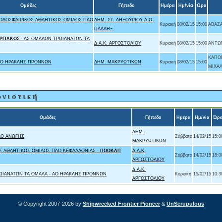
Ομάδες
Γήπεδο
Ημέρα
Ημ/νία
Ώρα
ΟΔΟΣΦΑΙΡΙΚΟΣ ΑΘΛΗΤΙΚΟΣ ΟΜΙΛΟΣ ΠΑΟ
ΔΗΜ. ΣΤ. ΛΗΞΟΥΡΙΟΥ Α.Ο.
Κυριακή
08/02/15
15:00
ΑΒΑΖΑ
ΠΑΛΛΗΞ
ΡΓΙΑΚΟΣ
- ΑΣ ΟΜΑΛΩΝ ΤΡΩΙΑΝΑΤΩΝ ΤΑ
Δ.Α.Κ. ΑΡΓΟΣΤΟΛΙΟΥ
Κυριακή
08/02/15
15:00
ΑΝΤΩΝ
ΚΑΠΟ
ΑΟ ΗΡΑΚΛΗΣ ΠΡΟΝΝΩΝ
ΔΗΜ. ΜΑΚΡΥΩΤΙΚΩΝ
Κυριακή
08/02/15
15:00
ΜΙΧΑΛ
ωνιστική
Ομάδες
Γήπεδο
Ημέρα
Ημ/νία
Ώρ
ΔΗΜ.
ΑΟ ΑΝΩΓΗΣ
Σάββατο
14/02/15
15:0
ΜΑΚΡΥΩΤΙΚΩΝ
Σ ΑΘΛΗΤΙΚΟΣ ΟΜΙΛΟΣ ΠΑΟ ΚΕΦΑΛΛΟΝΙΑΣ -
ΠΟΟΚΑΠ
Δ.Α.Κ.
Σάββατο
14/02/15
18:0
ΑΡΓΟΣΤΟΛΙΟΥ
Δ.Α.Κ.
ΩΙΑΝΑΤΩΝ ΤΑ ΟΜΑΛΑ - ΑΟ ΗΡΑΚΛΗΣ ΠΡΟΝΝΩΝ
Κυριακή
15/02/15
10:3
ΑΡΓΟΣΤΟΛΙΟΥ
© Copyright 2007-2026 by
Shipwrecked Frontier Pioneer
&
UnScrupulous