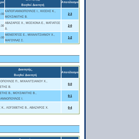
ρα
Αποτέλεσμα
Βοηθοί Διαιτητή
ΚΑΠΟΓΙΑΝΝΟΠΟΥΛΟΣ Ι., ΚΙΟΣΗΣ Κ.,
5:00
2-3
ΜΟΥΖΑΚΙΤΗΣ Β.
ΑΒΑΖΑΡΟΣ Χ., ΜΟΣΧΟΝΑ Ε., ΜΑΤΙΑΤΟΣ
:30
2-0
Δ.
ΜΕΝΕΓΑΤΟΣ Ε., ΜΙΧΑΛΙΤΣΙΑΝΟΥ Χ.,
5:00
1-2
ΜΑΓΟΥΛΑΣ Σ.
Διαιτητής,
Αποτέλεσμα
Βοηθοί Διαιτητή
ΠΟΥΛΟΣ Π., ΜΙΧΑΛΙΤΣΙΑΝΟΥ Χ.,
0-0
ΕΤΗΣ Β.
ΤΗΣ Β., ΜΟΥΖΑΚΙΤΗΣ Β.,
0-1
ΙΑΝΝΟΠΟΥΛΟΣ Ι.
 Κ., ΛΟΓΟΘΕΤΗΣ Β., ΑΒΑΖΑΡΟΣ Χ.
0-4