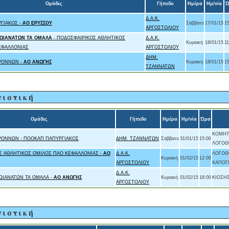
Ομάδες
Γήπεδο
Ημέρα
Ημ/νία
Ώ
Δ.Α.Κ.
ΓΙΑΚΟΣ -
ΑΟ ΕΡΥΣΣΟΥ
Σάββατο
17/01/15
1
ΑΡΓΟΣΤΟΛΙΟΥ
ΩΙΑΝΑΤΩΝ ΤΑ ΟΜΑΛΑ
- ΠΟΔΟΣΦΑΙΡΙΚΟΣ ΑΘΛΗΤΙΚΟΣ
Δ.Α.Κ.
Κυριακή
18/01/15
11
ΕΦΑΛΛΟΝΙΑΣ
ΑΡΓΟΣΤΟΛΙΟΥ
ΔΗΜ.
ΡΟΝΝΩΝ -
ΑΟ ΑΝΩΓΗΣ
Κυριακή
18/01/15
1
ΤΖΑΝΝΑΤΩΝ
νιστική
Ομάδες
Γήπεδο
Ημέρα
Ημ/νία
Ώρα
ΚΟΜΗΤΟ
ΡΟΝΝΩΝ - ΠΟΟΚΑΠ ΠΑΠΥΡΓΙΑΚΟΣ
ΔΗΜ. ΤΖΑΝΝΑΤΩΝ
Σάββατο
31/01/15
15:00
ΛΟΓΟΘ
Σ ΑΘΛΗΤΙΚΟΣ ΟΜΙΛΟΣ ΠΑΟ ΚΕΦΑΛΛΟΝΙΑΣ -
ΑΟ
Δ.Α.Κ.
ΛΟΓΟΘΕ
Κυριακή
01/02/15
12:00
ΑΡΓΟΣΤΟΛΙΟΥ
ΚΑΠΟΓ
Δ.Α.Κ.
ΩΙΑΝΑΤΩΝ ΤΑ ΟΜΑΛΑ -
ΑΟ ΑΝΩΓΗΣ
Κυριακή
01/02/15
18:00
ΚΙΟΣΗΣ
ΑΡΓΟΣΤΟΛΙΟΥ
νιστική