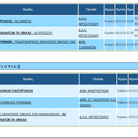
Ομάδες
Γήπεδο
Ημέρα
Ημ/νία
Ώρα
Δ.Α.Κ.
ΛΟ
ΡΓΙΑΚΟΣ
- ΑΟ ΑΝΩΓΗΣ
Κυριακή
16/11/14
10:00
ΑΡΓΟΣΤΟΛΙΟΥ
ΜΑ
Δ.Α.Κ.
ΑΝ
ΩΙΑΝΑΤΩΝ ΤΑ ΟΜΑΛΑ
- ΑΟ ΕΡΥΣΣΟΥ
Κυριακή
16/11/14
12:30
ΑΡΓΟΣΤΟΛΙΟΥ
ΜΙ
ΠΡΟΝΝΩΝ
- ΠΟΔΟΣΦΑΙΡΙΚΟΣ ΑΘΛΗΤΙΚΟΣ ΟΜΙΛΟΣ ΠΑΟ
ΔΗΜ.
Κυριακή
16/11/14
15:00
ΜΥ
ΤΖΑΝΝΑΤΩΝ
νιστική
Ομάδες
Γήπεδο
Ημέρα
Ημ/νί
ΠΟΟΚΑΠ ΠΑΠΥΡΓΙΑΚΟΣ
ΔΗΜ. ΜΑΚΡΥΩΤΙΚΩΝ
Σάββατο
22/11/1
ΔΗΜ. ΣΤ. ΛΗΞΟΥΡΙΟΥ Α.Ο.
Ο ΗΡΑΚΛΗΣ ΠΡΟΝΝΩΝ
Σάββατο
22/11/1
ΠΑΛΛΗΞ
Σ ΑΘΛΗΤΙΚΟΣ ΟΜΙΛΟΣ ΠΑΟ ΚΕΦΑΛΛΟΝΙΑΣ -
ΑΣ
Δ.Α.Κ. ΑΡΓΟΣΤΟΛΙΟΥ
Κυριακή
23/11/1
ΑΝΑΤΩΝ ΤΑ ΟΜΑΛΑ