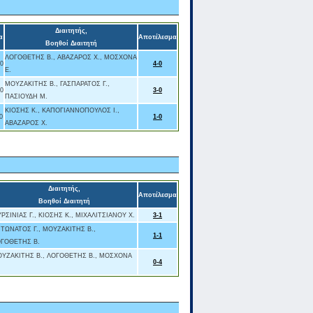
Διαιτητής,
α
Αποτέλεσμα
Βοηθοί Διαιτητή
ΛΟΓΟΘΕΤΗΣ Β., ΑΒΑΖΑΡΟΣ Χ., ΜΟΣΧΟΝΑ
00
4-0
Ε.
ΜΟΥΖΑΚΙΤΗΣ Β., ΓΑΣΠΑΡΑΤΟΣ Γ.,
00
3-0
ΠΑΣΙΟΥΔΗ Μ.
ΚΙΟΣΗΣ Κ., ΚΑΠΟΓΙΑΝΝΟΠΟΥΛΟΣ Ι.,
0
1-0
ΑΒΑΖΑΡΟΣ Χ.
Διαιτητής,
Αποτέλεσμα
Βοηθοί Διαιτητή
ΡΣΙΝΙΑΣ Γ., ΚΙΟΣΗΣ Κ., ΜΙΧΑΛΙΤΣΙΑΝΟΥ Χ.
3-1
ΤΩΝΑΤΟΣ Γ., ΜΟΥΖΑΚΙΤΗΣ Β.,
1-1
ΓΟΘΕΤΗΣ Β.
ΥΖΑΚΙΤΗΣ Β., ΛΟΓΟΘΕΤΗΣ Β., ΜΟΣΧΟΝΑ
0-4