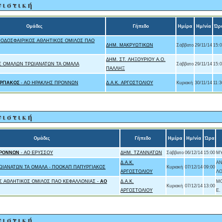
νιστική
Ομάδες
Γήπεδο
Ημέρα
Ημ/νία
Ώρ
ΠΟΔΟΣΦΑΙΡΙΚΟΣ ΑΘΛΗΤΙΚΟΣ ΟΜΙΛΟΣ ΠΑΟ
ΔΗΜ. ΜΑΚΡΥΩΤΙΚΩΝ
Σάββατο
29/11/14
15:
ΔΗΜ. ΣΤ. ΛΗΞΟΥΡΙΟΥ Α.Ο.
Σ ΟΜΑΛΩΝ ΤΡΩΙΑΝΑΤΩΝ ΤΑ ΟΜΑΛΑ
Σάββατο
29/11/14
15:
ΠΑΛΛΗΞ
ΡΓΙΑΚΟΣ
- ΑΟ ΗΡΑΚΛΗΣ ΠΡΟΝΝΩΝ
Δ.Α.Κ. ΑΡΓΟΣΤΟΛΙΟΥ
Κυριακή
30/11/14
11:3
νιστική
Ομάδες
Γήπεδο
Ημέρα
Ημ/νία
Ώρα
ΠΡΟΝΝΩΝ
- ΑΟ ΕΡΥΣΣΟΥ
ΔΗΜ. ΤΖΑΝΝΑΤΩΝ
Σάββατο
06/12/14
15:00
ΜΥ
Δ.Α.Κ.
ΑΝ
ΩΙΑΝΑΤΩΝ ΤΑ ΟΜΑΛΑ - ΠΟΟΚΑΠ ΠΑΠΥΡΓΙΑΚΟΣ
Κυριακή
07/12/14
09:00
ΑΡΓΟΣΤΟΛΙΟΥ
ΛΟ
Σ ΑΘΛΗΤΙΚΟΣ ΟΜΙΛΟΣ ΠΑΟ ΚΕΦΑΛΛΟΝΙΑΣ -
ΑΟ
Δ.Α.Κ.
ΜΟ
Κυριακή
07/12/14
13:00
ΑΡΓΟΣΤΟΛΙΟΥ
Ε.
νιστική