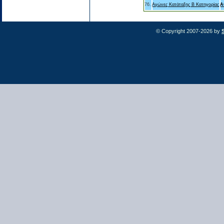
76.
Αγώνες Κατάταξης B Κατηγορίας
Α
© Copyright 2007-2026 by