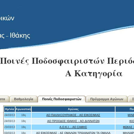
Ποινές Ποδοσφαιριστών Περιόδ
Α Κατηγορία
ατα
Βαθμολογία
Ποινές Ποδοσφαιριστών
Πρόγραμμα Αγώνων
Σ
Ημ/νία
Αγωνιστική
Αγώνας
Πο
24/03/13
18η
ΑΟ ΠΑΛΛΗΞΟΥΡΙΑΚΟΣ - ΑΟ ΕΙΚΟΣΙΜΙΑΣ
ΜΙΝ
24/03/13
18η
ΑΟ ΠΡΟΟΔΟΣ ΙΘΑΚΗΣ - ΑΟ ΔΙΛΙΝΑΤΩΝ
ΚΙ
23/03/13
18η
Α.Ο.Κ.Ι. - ΑΟ ΣΑΜΗΣ
ΦΩΚΑΣ 
03/03/13
16η
ΑΟ ΕΙΚΟΣΙΜΙΑΣ - ΑΣ ΟΜΑΛΩΝ ΤΡΩΙΑΝΑΤΩΝ ΤΑ ΟΜΑΛΑ
ΜΗΛΙΑΡ