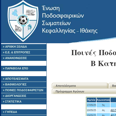
» ΑΡΧΙΚΗ ΣΕΛΙΔΑ
Ποινές Ποδ
» Ε.Ε. & ΕΠΙΤΡΟΠΕΣ
» ΑΝΑΚΟΙΝΩΣΕΙΣ
B Κατ
» ΠΑΡΑΒΟΛΑ ΕΠΟ
» ΑΠΟΤΕΛΕΣΜΑΤΑ
» ΒΑΘΜΟΛΟΓΙΕΣ
Αποτελέσματα
Βα
» ΠΟΙΝΕΣ ΠΟΔΟΣΦΑΙΡΙΣΤΩΝ
Πρόγραμμα Αγώνων
» ΔΙΟΡΓΑΝΩΣΕΙΣ
Ημ/νία
Αγωνιστική
» ΣΤΑΤΙΣΤΙΚΑ
17/05/25
5η
10/05/25
4η
ΑΟ 
» ΓΗΠΕΔΑ
10/05/25
4η
ΑΟ 