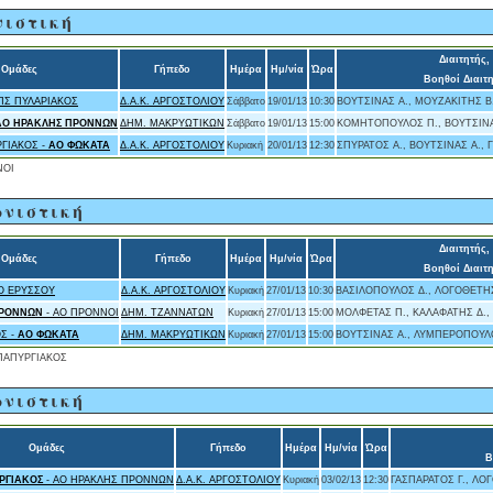
νιστική
Διαιτητής,
Ομάδες
Γήπεδο
Ημέρα
Ημ/νία
Ώρα
Βοηθοί Διαιτ
ΠΣ ΠΥΛΑΡΙΑΚΟΣ
Δ.Α.Κ. ΑΡΓΟΣΤΟΛΙΟΥ
Σάββατο
19/01/13
10:30
ΒΟΥΤΣΙΝΑΣ Α., ΜΟΥΖΑΚΙΤΗΣ Β
ΑΟ ΗΡΑΚΛΗΣ ΠΡΟΝΝΩΝ
ΔΗΜ. ΜΑΚΡΥΩΤΙΚΩΝ
Σάββατο
19/01/13
15:00
ΚΟΜΗΤΟΠΟΥΛΟΣ Π., ΒΟΥΤΣΙΝΑ
ΓΙΑΚΟΣ -
ΑΟ ΦΩΚΑΤΑ
Δ.Α.Κ. ΑΡΓΟΣΤΟΛΙΟΥ
Κυριακή
20/01/13
12:30
ΣΠΥΡΑΤΟΣ Α., ΒΟΥΤΣΙΝΑΣ Α., 
ΝΟΙ
ωνιστική
Διαιτητής,
Ομάδες
Γήπεδο
Ημέρα
Ημ/νία
Ώρα
Βοηθοί Διαιτ
Ο ΕΡΥΣΣΟΥ
Δ.Α.Κ. ΑΡΓΟΣΤΟΛΙΟΥ
Κυριακή
27/01/13
10:30
ΒΑΣΙΛΟΠΟΥΛΟΣ Δ., ΛΟΓΟΘΕΤΗΣ
ΠΡΟΝΝΩΝ
- ΑΟ ΠΡΟΝΝΟΙ
ΔΗΜ. ΤΖΑΝΝΑΤΩΝ
Κυριακή
27/01/13
15:00
ΜΟΛΦΕΤΑΣ Π., ΚΑΛΑΦΑΤΗΣ Δ.,
Σ -
ΑΟ ΦΩΚΑΤΑ
ΔΗΜ. ΜΑΚΡΥΩΤΙΚΩΝ
Κυριακή
27/01/13
15:00
ΒΟΥΤΣΙΝΑΣ Α., ΛΥΜΠΕΡΟΠΟΥΛΟ
ΑΠΥΡΓΙΑΚΟΣ
ωνιστική
Ομάδες
Γήπεδο
Ημέρα
Ημ/νία
Ώρα
Β
ΡΓΙΑΚΟΣ
- ΑΟ ΗΡΑΚΛΗΣ ΠΡΟΝΝΩΝ
Δ.Α.Κ. ΑΡΓΟΣΤΟΛΙΟΥ
Κυριακή
03/02/13
12:30
ΓΑΣΠΑΡΑΤΟΣ Γ., ΛΟ