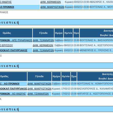
ΑΟ ΑΝΩΓΗΣ
ΔΗΜ. ΚΕΡΑΜΕΙΩΝ
Κυριακή
03/02/13
15:00
ΑΒΑΖΑΡΟΣ Χ., ΚΑΛΑ
ΑΟ ΠΡΟΝΝΟΙ
ΔΗΜ. ΜΑΚΡΥΩΤΙΚΩΝ
Κυριακή
03/02/13
15:00
ΒΟΥΤΣΙΝΑΣ Α., ΜΟΥ
ΡΙΑΚΟΣ
ωνιστική
Διαιτητή
Ομάδες
Γήπεδο
Ημέρα
Ημ/νία
Ώρα
Βοηθοί Δια
ΠΡΟΝΝΩΝ
- ΑΠΣ ΠΥΛΑΡΙΑΚΟΣ
ΔΗΜ. ΤΖΑΝΝΑΤΩΝ
Σάββατο
09/02/13
15:00
ΒΟΥΤΣΙΝΑΣ Ν., ΒΑΣΙΛΟΠΟΥΛ
Ο ΕΡΥΣΣΟΥ
ΔΗΜ. ΚΕΡΑΜΕΙΩΝ
Σάββατο
09/02/13
15:00
ΒΟΥΤΣΙΝΑΣ Α., ΚΩΣΤΟΠΟΥΛΟ
ΠΟΟΚΑΠ ΠΑΠΥΡΓΙΑΚΟΣ
ΔΗΜ. ΤΖΑΝΝΑΤΩΝ
Κυριακή
10/02/13
15:00
ΜΕΝΕΓΑΤΟΣ Ε., ΓΡΟΥΖΗΣ Ε.,
ΗΣ
ωνιστική
Διαιτητής
Ομάδες
Γήπεδο
Ημέρα
Ημ/νία
Ώρα
Βοηθοί Διαι
Σ -
ΑΟ ΠΡΟΝΝΟΙ
ΔΗΜ. ΜΑΚΡΥΩΤΙΚΩΝ
Σάββατο
16/02/13
15:00
ΒΟΥΤΣΙΝΑΣ Ν., ΚΟΜΗΤΟΠΟΥΛΟ
ΠΟΟΚΑΠ ΠΑΠΥΡΓΙΑΚΟΣ
ΔΗΜ. ΜΑΚΡΥΩΤΙΚΩΝ
Κυριακή
17/02/13
15:00
ΒΑΣΙΛΟΠΟΥΛΟΣ Δ., ΚΑΛΑΦΑΤΗΣ
ΠΡΟΝΝΩΝ
- ΑΟ ΑΝΩΓΗΣ
ΔΗΜ. ΤΖΑΝΝΑΤΩΝ
Κυριακή
17/02/13
15:00
ΜΑΤΙΑΤΟΣ Δ., ΚΩΣΤΟΠΟΥΛΟΣ 
Α
ωνιστική