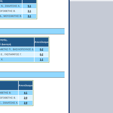
τή
 Ν., ΣΚΑΛΤΣΗΣ Α.
5-1
ΛΟΓΟΘΕΤΗΣ Β.
3-1
Δ., ΜΟΥΖΑΚΙΤΗΣ Β.
3-1
ιτητής,
Αποτέλεσμα
 Διαιτητή
ΦΕΤΑΣ Π., ΒΑΣΙΛΟΠΟΥΛΟΣ Δ.
0-2
Ε., ΓΑΣΠΑΡΑΤΟΣ Γ.
0-2
 Χ.
1-1
Αποτέλεσμα
ΟΘΕΤΗΣ Β.
4-1
ΛΟΓΟΘΕΤΗΣ Β.
2-0
., ΣΚΑΛΤΣΗΣ Α.
2-0