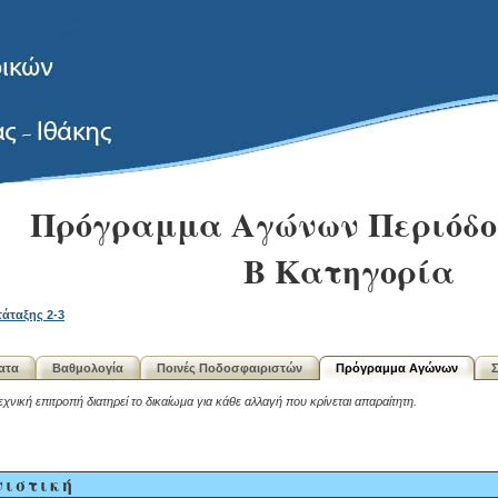
Πρόγραμμα Αγώνων Περιόδου
Β Κατηγορία
άταξης 2-3
ατα
Βαθμολογία
Ποινές Ποδοσφαιριστών
Πρόγραμμα Αγώνων
Σ
χνική επιτροπή διατηρεί το δικαίωμα για κάθε αλλαγή που κρίνεται απαραίτητη.
νιστική