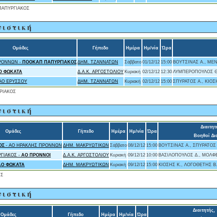
ΑΠΥΡΓΙΑΚΟΣ
νιστική
Ομάδες
Γήπεδο
Ημέρα
Ημ/νία
Ώρα
ΡΟΝΝΩΝ -
ΠΟΟΚΑΠ ΠΑΠΥΡΓΙΑΚΟΣ
ΔΗΜ. ΤΖΑΝΝΑΤΩΝ
Σάββατο
01/12/12
15:00
ΒΟΥΤΣΙΝΑΣ Α., ΜΕΝ
Ο ΦΩΚΑΤΑ
Δ.Α.Κ. ΑΡΓΟΣΤΟΛΙΟΥ
Κυριακή
02/12/12
12:30
ΛΥΜΠΕΡΟΠΟΥΛΟΣ Θ.
ΑΟ ΕΡΥΣΣΟΥ
ΔΗΜ. ΤΖΑΝΝΑΤΩΝ
Κυριακή
02/12/12
15:00
ΣΠΥΡΑΤΟΣ Α., ΚΙΟΣ
ΡΙΑΚΟΣ
νιστική
Διαιτητ
Ομάδες
Γήπεδο
Ημέρα
Ημ/νία
Ώρα
Βοηθοί Δι
ΟΣ
- ΑΟ ΗΡΑΚΛΗΣ ΠΡΟΝΝΩΝ
ΔΗΜ. ΜΑΚΡΥΩΤΙΚΩΝ
Σάββατο
08/12/12
15:00
ΒΟΥΤΣΙΝΑΣ Α., ΣΠΥΡΑΤΟΣ
ΓΙΑΚΟΣ -
ΑΟ ΠΡΟΝΝΟΙ
Δ.Α.Κ. ΑΡΓΟΣΤΟΛΙΟΥ
Κυριακή
09/12/12
10:00
ΒΑΣΙΛΟΠΟΥΛΟΣ Δ., ΜΟΛΦΕ
ΑΟ ΦΩΚΑΤΑ
ΔΗΜ. ΜΑΚΡΥΩΤΙΚΩΝ
Κυριακή
09/12/12
15:00
ΚΙΟΣΗΣ Κ., ΛΟΓΟΘΕΤΗΣ Β
ΗΣ
νιστική
Διαιτητής,
Ομάδες
Γήπεδο
Ημέρα
Ημ/νία
Ώρα