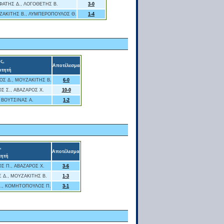
ΦΑΤΗΣ Δ., ΛΟΓΟΘΕΤΗΣ Β.
3-0
ΖΑΚΙΤΗΣ Β., ΛΥΜΠΕΡΟΠΟΥΛΟΣ Θ.
1-4
ς,
Αποτέλεσμα
ιτητή
ΟΣ Δ., ΜΟΥΖΑΚΙΤΗΣ Β.
6-0
Σ Σ., ΑΒΑΖΑΡΟΣ Χ.
10-0
 ΒΟΥΤΣΙΝΑΣ Α.
1-2
,
Αποτέλεσμα
τητή
Σ Π., ΑΒΑΖΑΡΟΣ Χ.
3-6
 Δ., ΜΟΥΖΑΚΙΤΗΣ Β.
1-3
Σ., ΚΟΜΗΤΟΠΟΥΛΟΣ Π.
3-1