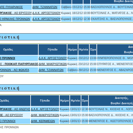
Βοηθοί Διαιτη
ΑΠΣ ΠΥΛΑΡΙΑΚΟΣ
ΔΗΜ. ΤΖΑΝΝΑΤΩΝ
Σάββατο
15/12/12
15:00
ΒΑΣΙΛΟΠΟΥΛΟΣ Δ., ΒΟΥΤΣΙΝΑΣ
ΡΓΙΑΚΟΣ
- ΑΟ ΕΡΥΣΣΟΥ
Δ.Α.Κ. ΑΡΓΟΣΤΟΛΙΟΥ
Κυριακή
16/12/12
10:00
ΒΟΥΤΣΙΝΑΣ Α., ΜΑΤΙΑΤΟΣ Δ., 
Ο ΗΡΑΚΛΗΣ ΠΡΟΝΝΩΝ
Δ.Α.Κ. ΑΡΓΟΣΤΟΛΙΟΥ
Κυριακή
16/12/12
12:30
ΣΚΑΛΤΣΗΣ Α., ΒΑΣΙΛΟΠΟΥΛΟΣ 
Α
νιστική
Δια
Ομάδες
Γήπεδο
Ημέρα
Ημ/νία
Ώρα
Βοηθοί
Ο ΠΡΟΝΝΟΙ
Δ.Α.Κ. ΑΡΓΟΣΤΟΛΙΟΥ
Κυριακή
23/12/12
13:00
ΛΥΜΠΕΡΟΠΟΥΛΟΣ Θ., ΜΟΛ
Σ -
ΠΟΟΚΑΠ ΠΑΠΥΡΓΙΑΚΟΣ
ΔΗΜ. ΜΑΚΡΥΩΤΙΚΩΝ
Κυριακή
23/12/12
15:00
ΣΠΥΡΑΤΟΣ Α., ΜΕΝΕΓΑΤΟΣ 
ΡΟΝΝΩΝ - ΑΟ ΦΩΚΑΤΑ
ΔΗΜ. ΤΖΑΝΝΑΤΩΝ
Σάββατο
29/12/12
15:00
ΜΕΝΕΓΑΤΟΣ Ε., ΑΒΑΖΑΡΟΣ
ΟΥ
νιστική
Διαιτητής,
Ομάδες
Γήπεδο
Ημέρα
Ημ/νία
Ώρα
Βοηθοί Διαιτητή
ΡΓΙΑΚΟΣ
- ΑΟ ΑΝΩΓΗΣ
Δ.Α.Κ. ΑΡΓΟΣΤΟΛΙΟΥ
Κυριακή
13/01/13
12:30
ΒΟΥΤΣΙΝΑΣ Ν., ΚΙΟΣΗΣ Κ., ΛΟΓ
ΟΣ
- ΑΟ ΕΡΥΣΣΟΥ
ΔΗΜ. ΜΑΚΡΥΩΤΙΚΩΝ
Κυριακή
13/01/13
15:00
ΒΑΣΙΛΟΠΟΥΛΟΣ Δ., ΚΙΟΣΗΣ Κ., 
ΑΟ ΠΡΟΝΝΟΙ
ΔΗΜ. ΚΕΡΑΜΕΙΩΝ
Κυριακή
13/01/13
15:00
ΜΕΝΕΓΑΤΟΣ Ε., ΚΩΣΤΟΠΟΥΛΟΣ Σ
ΛΗΣ ΠΡΟΝΝΩΝ