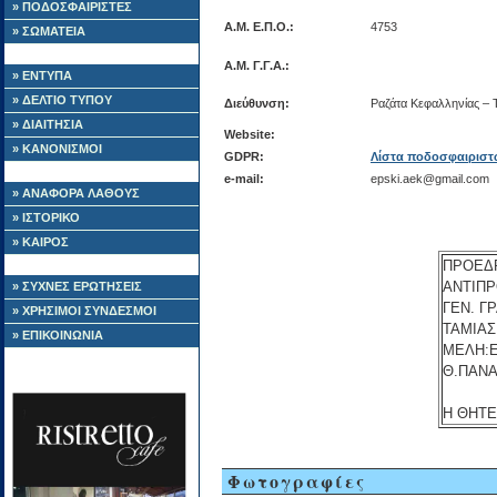
» ΠΟΔΟΣΦΑΙΡΙΣΤΕΣ
Α.Μ. Ε.Π.Ο.:
4753
» ΣΩΜΑΤΕΙΑ
Α.Μ. Γ.Γ.Α.:
» ΕΝΤΥΠΑ
» ΔΕΛΤΙΟ ΤΥΠΟΥ
Διεύθυνση:
Ραζάτα Kεφαλληνίας – 
» ΔΙΑΙΤΗΣΙΑ
Website:
» ΚΑΝΟΝΙΣΜΟΙ
GDPR:
Λίστα ποδοσφαιριστ
e-mail:
epski.aek@gmail.com
» ΑΝΑΦΟΡΑ ΛΑΘΟΥΣ
» ΙΣΤΟΡΙΚΟ
» ΚΑΙΡΟΣ
ΠΡΟΕΔ
ΑΝΤΙΠΡ
» ΣΥΧΝΕΣ ΕΡΩΤΗΣΕΙΣ
ΓΕΝ. Γ
» ΧΡΗΣΙΜΟΙ ΣΥΝΔΕΣΜΟΙ
ΤΑΜΙΑΣ
» ΕΠΙΚΟΙΝΩΝΙΑ
ΜΕΛΗ:Ε
Θ.ΠΑΝΑ
Η ΘΗΤΕΙ
Φωτογραφίες