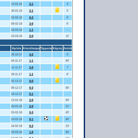
12-01-19
2-1
3'
30-01-19
2-1
5'
02-02-19
0-2
6'
09-02-19
3-0
6'
16-03-19
1-1
-
23-03-19
2-0
11'
Ημ/νία
Αποτέλεσμα
Τέρματα
Κάρτες
Λεπτά
29-10-17
3-2
5'
04-11-17
1-1
90'
11-11-17
2-0
7'
29-11-17
1-1
6'
02-12-17
0-0
-
09-12-17
0-3
90'
16-12-17
0-1
-
13-01-18
2-0
90'
20-01-18
2-0
21'
03-02-18
0-3
45'
10-02-18
0-1
90'
24-02-18
0-2
23'
03-03-18
1-0
90'