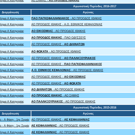
λημα Α Κατηγορίας
ΑΟ ΣΑΜΗΣ -
ΑΟ ΠΡΟΟΔΟΣ ΙΘΑΚΗΣ
Αγωνιστική Περίοδος 2016-2017
Διοργάνωση
Αγώνας
λημα Α Κατηγορίας
ΠΑΟ ΠΑΓΚΕΦΑΛΛΗΝΙΑΚΟΣ
- ΑΟ ΠΡΟΟΔΟΣ ΙΘΑΚΗΣ
λημα Α Κατηγορίας
ΑΟ ΠΡΟΟΔΟΣ ΙΘΑΚΗΣ - A.O. ΕΘΝΙΚΟΣ ΚΕΦΑΛΟΝΙΑΣ
λημα Α Κατηγορίας
ΑΟ ΕΙΚΟΣΙΜΙΑΣ
- ΑΟ ΠΡΟΟΔΟΣ ΙΘΑΚΗΣ
λημα Α Κατηγορίας
ΑΟ ΠΡΟΟΔΟΣ ΙΘΑΚΗΣ
- ΠΑΟ ΟΔΥΣΣΕΥΣ
λημα Α Κατηγορίας
ΑΟ ΠΡΟΟΔΟΣ ΙΘΑΚΗΣ -
ΑΟ ΔΙΛΙΝΑΤΩΝ
λημα Α Κατηγορίας
ΑΟ ΦΩΚΑΤΑ
- ΑΟ ΠΡΟΟΔΟΣ ΙΘΑΚΗΣ
λημα Α Κατηγορίας
ΑΟ ΠΡΟΟΔΟΣ ΙΘΑΚΗΣ -
ΑΟ ΠΑΛΛΗΞΟΥΡΙΑΚΟΣ
λημα Α Κατηγορίας
ΑΟ ΠΡΟΟΔΟΣ ΙΘΑΚΗΣ -
ΠΑΟ ΠΑΓΚΕΦΑΛΛΗΝΙΑΚΟΣ
λημα Α Κατηγορίας
A.O. ΕΘΝΙΚΟΣ ΚΕΦΑΛΟΝΙΑΣ
- ΑΟ ΠΡΟΟΔΟΣ ΙΘΑΚΗΣ
λημα Α Κατηγορίας
ΑΟ ΠΡΟΟΔΟΣ ΙΘΑΚΗΣ -
ΑΟ ΕΙΚΟΣΙΜΙΑΣ
λημα Α Κατηγορίας
ΑΟ ΠΡΟΟΔΟΣ ΙΘΑΚΗΣ -
ΑΟ ΦΩΚΑΤΑ
λημα Α Κατηγορίας
ΑΟ ΔΙΛΙΝΑΤΩΝ
- ΑΟ ΠΡΟΟΔΟΣ ΙΘΑΚΗΣ
λημα Α Κατηγορίας
ΑΟ ΠΡΟΟΔΟΣ ΙΘΑΚΗΣ
- ΑΟ ΣΑΜΗΣ
λημα Α Κατηγορίας
ΑΟ ΠΑΛΛΗΞΟΥΡΙΑΚΟΣ
- ΑΟ ΠΡΟΟΔΟΣ ΙΘΑΚΗΣ
Αγωνιστική Περίοδος 2015-2016
Διοργάνωση
Αγώνας
 - Α Φάση : 1ης Σειράς
ΑΟ ΠΡΟΟΔΟΣ ΙΘΑΚΗΣ -
ΑΕ ΚΕΦΑΛΛΗΝΙΑΣ
 - Α Φάση : 1ης Σειράς
ΑΕ ΚΕΦΑΛΛΗΝΙΑΣ
- ΑΟ ΠΡΟΟΔΟΣ ΙΘΑΚΗΣ
λημα Α Κατηγορίας
ΑΕ ΚΕΦΑΛΛΗΝΙΑΣ
- ΑΟ ΠΡΟΟΔΟΣ ΙΘΑΚΗΣ