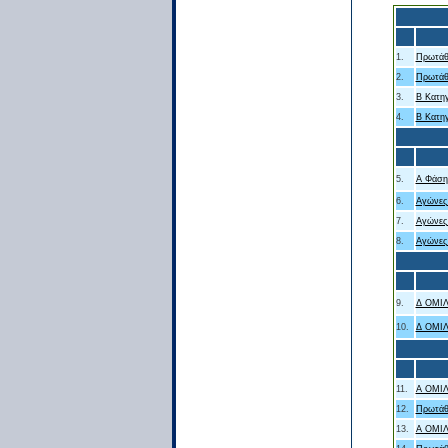
1.
Πρωτάθ
2.
Πρωτάθ
3.
B Κατηγ
4.
B Κατηγ
5.
Α Φάση 
6.
Αγώνες 
7.
Αγώνες 
8.
Αγώνες 
9.
Δ ΟΜΙ
10.
Δ ΟΜΙ
11.
Α ΟΜΙ
12.
Πρωτάθ
13.
Α ΟΜΙ