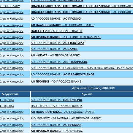
λημα Α Κατηγορίας
ΑΟ ΠΡΟΟΔΟΣ ΙΘΑΚΗΣ -
ΑΟ ΔΙΛΙΝΑΤΩΝ
ΛΟΣ ΚΥΠΕΛΛΟΥ
ΠΟΔΟΣΦΑΙΡΙΚΟΣ ΑΘΛΗΤΙΚΟΣ ΟΜΙΛΟΣ ΠΑΟ ΚΕΦΑΛΛΟΝΙΑΣ
- ΑΟ ΠΡΟΟΔΟΣ 
λημα Α Κατηγορίας
ΠΟΔΟΣΦΑΙΡΙΚΟΣ ΑΘΛΗΤΙΚΟΣ ΟΜΙΛΟΣ ΠΑΟ ΚΕΦΑΛΛΟΝΙΑΣ
- ΑΟ ΠΡΟΟΔΟΣ 
λημα Α Κατηγορίας
ΑΟ ΠΡΟΟΔΟΣ ΙΘΑΚΗΣ -
ΑΟ ΠΡΟΝΝΟΙ
λημα Α Κατηγορίας
ΑΟ ΠΑΛΛΗΞΟΥΡΙΑΚΟΣ
- ΑΟ ΠΡΟΟΔΟΣ ΙΘΑΚΗΣ
λημα Α Κατηγορίας
ΠΑΟ ΕΥΓΕΡΟΣ
- ΑΟ ΠΡΟΟΔΟΣ ΙΘΑΚΗΣ
λημα Α Κατηγορίας
ΑΟ ΠΡΟΟΔΟΣ ΙΘΑΚΗΣ
- A.O. ΕΘΝΙΚΟΣ ΚΕΦΑΛΟΝΙΑΣ
λημα Α Κατηγορίας
ΑΟ ΠΡΟΟΔΟΣ ΙΘΑΚΗΣ -
ΑΟ ΕΙΚΟΣΙΜΙΑΣ
λημα Α Κατηγορίας
ΑΟ ΠΡΟΟΔΟΣ ΙΘΑΚΗΣ -
ΑΟ ΣΑΜΗΣ
λημα Α Κατηγορίας
ΑΟ ΦΩΚΑΤΑ
- ΑΟ ΠΡΟΟΔΟΣ ΙΘΑΚΗΣ
λημα Α Κατηγορίας
ΑΟ ΠΡΟΟΔΟΣ ΙΘΑΚΗΣ -
ΑΠΣ ΠΥΛΑΡΙΑΚΟΣ
λημα Α Κατηγορίας
ΑΟ ΠΡΟΟΔΟΣ ΙΘΑΚΗΣ - ΠΟΔΟΣΦΑΙΡΙΚΟΣ ΑΘΛΗΤΙΚΟΣ ΟΜΙΛΟΣ ΠΑΟ ΚΕΦΑΛ
λημα Α Κατηγορίας
ΑΟ ΠΡΟΟΔΟΣ ΙΘΑΚΗΣ -
ΑΟ ΠΑΛΛΗΞΟΥΡΙΑΚΟΣ
λημα Α Κατηγορίας
ΑΟ ΠΡΟΝΝΟΙ
- ΑΟ ΠΡΟΟΔΟΣ ΙΘΑΚΗΣ
Αγωνιστική Περίοδος 2018-2019
Διοργάνωση
Αγώνας
 - 1η Σειρά
ΑΟ ΠΡΟΟΔΟΣ ΙΘΑΚΗΣ -
ΠΑΟ ΕΥΓΕΡΟΣ
 - 1η Σειρά
ΠΑΟ ΕΥΓΕΡΟΣ - ΑΟ ΠΡΟΟΔΟΣ ΙΘΑΚΗΣ
λημα Α Κατηγορίας
ΑΟ ΠΑΛΛΗΞΟΥΡΙΑΚΟΣ
- ΑΟ ΠΡΟΟΔΟΣ ΙΘΑΚΗΣ
λημα Α Κατηγορίας
A.O. ΕΘΝΙΚΟΣ ΚΕΦΑΛΟΝΙΑΣ - ΑΟ ΠΡΟΟΔΟΣ ΙΘΑΚΗΣ
λημα Α Κατηγορίας
ΑΟ ΠΡΟΟΔΟΣ ΙΘΑΚΗΣ -
ΑΟ ΠΡΟΝΝΟΙ
λημα Α Κατηγορίας
ΑΟ ΠΡΟΟΔΟΣ ΙΘΑΚΗΣ
- ΠΑΟ ΕΥΓΕΡΟΣ