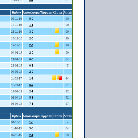
10-03-18
0-1
31'
Ημ/νία
Αποτέλεσμα
Τέρματα
Κάρτες
Λεπτά
05-11-16
5-0
90'
12-11-16
1-1
90'
23-11-16
3-0
90'
14-12-16
2-0
90'
17-12-16
2-4
90'
04-01-17
2-0
90'
21-01-17
0-5
54'
28-01-17
0-1
5'
04-02-17
2-0
-
11-02-17
1-3
84'
11-03-17
0-2
61'
18-03-17
2-1
82'
01-04-17
5-3
72'
08-04-17
7-1
27'
Ημ/νία
Αποτέλεσμα
Τέρματα
Κάρτες
Λεπτά
04-10-15
1-6
-
11-10-15
3-0
64'
07-11-15
2-1
69'