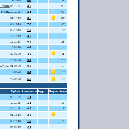
27-10-19
0-2
11'
ΙΘΑΚΗΣ
06-11-19
3-0
90'
ΙΘΑΚΗΣ
10-11-19
2-1
90'
01-12-19
0-5
84'
04-12-19
7-0
90'
08-12-19
1-0
79'
15-12-19
3-2
-
11-01-20
0-4
21'
15-01-20
0-3
-
22-01-20
4-0
31'
25-01-20
0-1
26'
ΛΟΝΙΑΣ
01-02-20
0-0
12'
15-02-20
0-4
73'
22-02-20
5-0
79'
Ημ/νία
Αποτέλεσμα
Τέρματα
Κάρτες
Λεπτά
03-11-18
1-4
-
10-11-18
1-1
16'
24-11-18
6-0
12'
01-12-18
2-2
-
05-12-18
1-2
2'
05-01-19
2-1
-