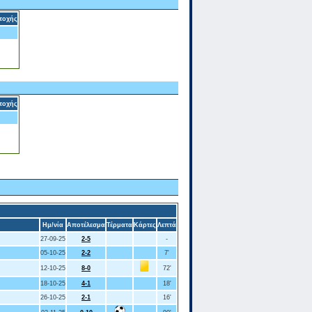
τοχής
τοχής
Ημ/νία
Αποτέλεσμα
Τέρματα
Κάρτες
Λεπτά
27-09-25
2-5
-
05-10-25
2-2
7'
12-10-25
8-0
72'
18-10-25
4-1
18'
26-10-25
2-1
16'