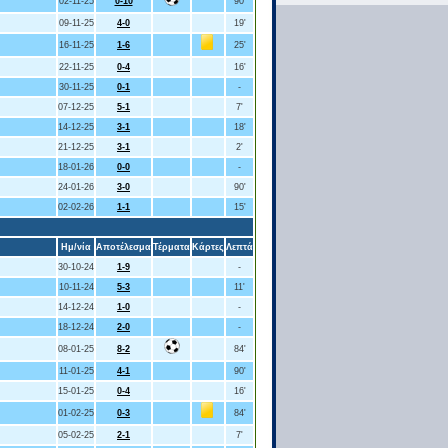
02-11-25
0-10
90'
09-11-25
4-0
19'
16-11-25
1-6
25'
22-11-25
0-4
16'
30-11-25
0-1
-
07-12-25
5-1
7'
14-12-25
3-1
18'
21-12-25
3-1
2'
18-01-26
0-0
-
24-01-26
3-0
90'
02-02-26
1-1
15'
Ημ/νία
Αποτέλεσμα
Τέρματα
Κάρτες
Λεπτά
30-10-24
1-9
-
10-11-24
5-3
11'
14-12-24
1-0
-
18-12-24
2-0
-
08-01-25
8-2
84'
11-01-25
4-1
90'
15-01-25
0-4
16'
01-02-25
0-3
84'
05-02-25
2-1
7'