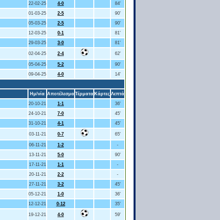
22-02-25
4-0
84'
01-03-25
2-5
90'
05-03-25
2-5
90'
12-03-25
0-1
81'
29-03-25
3-0
81'
02-04-25
2-4
62'
05-04-25
5-2
90'
09-04-25
4-0
14'
Ημ/νία
Αποτέλεσμα
Τέρματα
Κάρτες
Λεπτά
20-10-21
1-1
36'
24-10-21
7-0
45'
31-10-21
4-1
45'
03-11-21
0-7
65'
06-11-21
1-2
-
13-11-21
5-0
90'
17-11-21
1-1
-
20-11-21
2-2
-
27-11-21
3-2
45'
05-12-21
1-0
36'
12-12-21
0-12
35'
19-12-21
4-0
59'