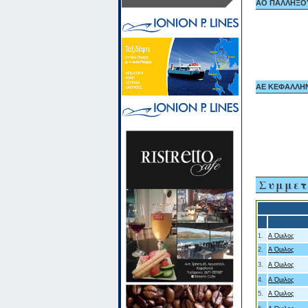
ΑΟ ΠΑΛΛΗΞΟΥΡ
ΑΕ ΚΕΦΑΛΛΗΝΙ
Συμμετ
1.
Α Όμιλος
2.
Α Όμιλος
3.
Α Όμιλος
4.
Α Όμιλος
5.
Α Όμιλος