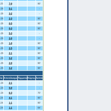
-25
7-0
90'
-26
5-1
-
-26
3-2
-
-26
2-3
90'
-26
0-5
90'
-26
0-3
90'
-26
5-3
-
-26
2-0
-
-26
1-0
90'
-26
2-5
90'
-26
2-1
90'
-26
3-2
90'
-26
2-0
90'
-26
3-2
90'
ία
Αποτέλεσμα
Τέρματα
Κάρτες
Λεπτά
-24
2-1
-
-24
5-0
-
-24
6-3
70'
-24
4-1
90'
-24
1-1
90'
-24
1-1
64'