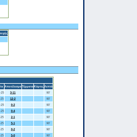
τοχής
ία
Αποτέλεσμα
Τέρματα
Κάρτες
Λεπτά
-25
3-11
90'
-25
12-2
90'
-25
0-2
90'
-25
0-4
90'
-25
2-1
90'
-25
5-1
90'
-25
0-2
90'
-25
5-0
90'