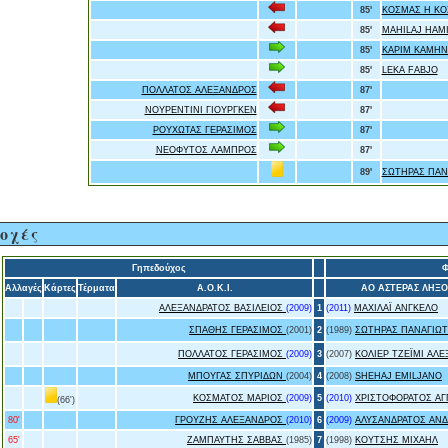
85'
ΚΟΣΜΑΣ Η ΚΟ
85'
MAHILAJ HAM
85'
ΚΑΡΙΜ ΚΑΜΗΝ
85'
LEKA FABJO
ΠΟΛΛΑΤΟΣ ΑΛΕΞΑΝΔΡΟΣ
87'
ΝΟΥΡΕΝΤΙΝΙ ΓΙΟΥΡΓΚΕΝ
87'
ΡΟΥΧΩΤΑΣ ΓΕΡΑΣΙΜΟΣ
87'
ΝΕΟΦΥΤΟΣ ΛΑΜΠΡΟΣ
87'
89'
ΣΩΤΗΡΑΣ ΠΑΝ
οχές
Γηπεδούχος
Φ
Αλλαγές
Κάρτες
Τέρματα
Α.Ο.Κ.Ι.
ΑΟ ΑΣΤΕΡΑΣ ΛΗΞΟ
ΑΛΕΞΑΝΔΡΑΤΟΣ ΒΑΣΙΛΕΙΟΣ
(2009)
1
(2011)
ΜΑΧΙΛΑΪ ΑΝΓΚΕΛΟ
ΣΠΑΘΗΣ ΓΕΡΑΣΙΜΟΣ
(2001)
2
(1989)
ΣΩΤΗΡΑΣ ΠΑΝΑΓΙΩ
ΠΟΛΛΑΤΟΣ ΓΕΡΑΣΙΜΟΣ
(2009)
3
(2007)
ΚΟΛΙΕΡ ΤΖΕΪΜΙ ΑΛ
ΜΠΟΥΓΑΣ ΣΠΥΡΙΔΩΝ
(2004)
4
(2008)
SHEHAJ EMILJANO
ΚΟΣΜΑΤΟΣ ΜΑΡΙΟΣ
(2009)
5
(2010)
ΧΡΙΣΤΟΦΟΡΑΤΟΣ ΑΓ
(66')
80'
ΓΡΟΥΖΗΣ ΑΛΕΞΑΝΔΡΟΣ
(2010)
6
(2009)
ΑΛΥΣΑΝΔΡΑΤΟΣ ΑΝ
65'
ΖΑΜΠΑΥΤΗΣ ΣΑΒΒΑΣ
(1985)
7
(1998)
ΚΟΥΤΣΗΣ ΜΙΧΑΗΛ