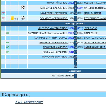
ΝΤΑΟΥΤΑΪ ΜΑΡΙΟΣ
(2010)
8
(1982)
ΚΟΣΜΑΣ Η ΚΟΣΜΑΤ
ΚΑΜΠΑΝΟΣ ΕΛΕΥΘΕΡΙΟΣ
(2005)
9
(2009)
ΧΡΗΣΤΟΣ ΘΕΟΤΟΚΑ
87'
ΝΟΥΡΕΝΤΙΝΙ ΓΙΟΥΡΓΚΕΝ
(1996)
10
(1991)
MAHILAJ HAMIT
87'
ΠΟΛΛΑΤΟΣ ΑΛΕΞΑΝΔΡΟΣ
(1982)
11
(2008)
ΤΖΟΥΓΑΝΑΤΟΣ ΔΗΜ
(45')
Αναπληρωματικοί
ΚΡΗΤΙΚΟΣ ΚΩΝΣΤΑΝΤΙΝΟΣ
(2009)
12
(2011)
LEKA FABJO
80'
ΚΑΡΑΝΤΙΝΟΣ ΛΙΒΙΕΡΑΤΟ ΑΘΑΝΑΣΙΟΣ
(2009)
13
(2004)
ΣΙΝΑΙ ΖΑΤΣΕ
ΜΑΤΙΑΤΟΣ ΣΠΥΡΙΔΩΝ -ΘΩΜΑΣ
(2009)
14
(1981)
ΔΙΑΚΑΤΟΣ ΓΕΡΑΣΙΜ
65'
ΡΕΠΟΥΣΗΣ ΑΛΕΞΑΝΔΡΟΣ
(2002)
15
(1976)
ΦΡΑΓΚΙΣΚΑΤΟΣ ΑΝΔ
87'
ΝΕΟΦΥΤΟΣ ΛΑΜΠΡΟΣ
(2009)
16
(2005)
ΚΑΡΙΜ ΚΑΜΗΝΑΡΗΣ
87'
ΡΟΥΧΩΤΑΣ ΓΕΡΑΣΙΜΟΣ
(2011)
17
ΠΟΛΛΑΤΟΣ ΔΙΟΝΥΣΙΟΣ
(1980)
18
19
20
Προπονητές
ΚΑΠΠΑΤΟΣ ΣΥΜΕΩΝ
ς Πληροφορίες
Δ.Α.Κ. ΑΡΓΟΣΤΟΛΙΟΥ