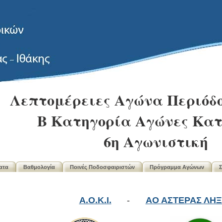
Λεπτομέρειες Αγώνα Περιόδο
B Κατηγορία Αγώνες Κα
6η Αγωνιστική
ατα
Βαθμολογία
Ποινές Ποδοσφαιριστών
Πρόγραμμα Αγώνων
Σ
Α.Ο.Κ.Ι.
-
ΑΟ ΑΣΤΕΡΑΣ ΛΗ