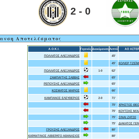
2 - 0
ανση Αποτελέσματος
Α.Ο.Κ.Ι.
Γεγονός
Διακύμανση
Λεπτό
ΑΟ ΑΣΤΕΡ
ΠΟΛΛΑΤΟΣ ΑΛΕΞΑΝΔΡΟΣ
45'
45'
ΚΟΛΙΕΡ ΤΖΕΪΜ
ΠΟΛΛΑΤΟΣ ΑΛΕΞΑΝΔΡΟΣ
1-0
62'
ΖΑΜΠΑΥΤΗΣ ΣΑΒΒΑΣ
65'
ΡΕΠΟΥΣΗΣ ΑΛΕΞΑΝΔΡΟΣ
65'
ΚΟΣΜΑΤΟΣ ΜΑΡΙΟΣ
66'
ΚΑΜΠΑΝΟΣ ΕΛΕΥΘΕΡΙΟΣ
2-0
71'
75'
ΧΡΗΣΤΟΣ ΘΕ
75'
ΚΟΥΤΣΗΣ ΜΙΧ
75'
ΣΙΝΑΙ ΖΑΤΣΕ
75'
ΔΙΑΚΑΤΟΣ ΓΕ
ΓΡΟΥΖΗΣ ΑΛΕΞΑΝΔΡΟΣ
80'
ΚΑΡΑΝΤΙΝΟΣ ΛΙΒΙΕΡΑΤΟ ΑΘΑΝΑΣΙΟΣ
80'