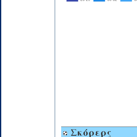
Σκόρερς