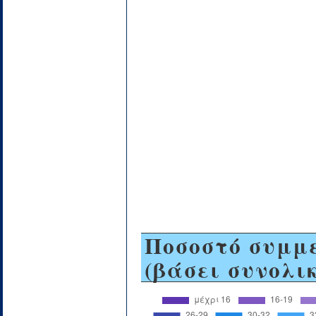
Ποσοστό συμμ
(βάσει συνολι