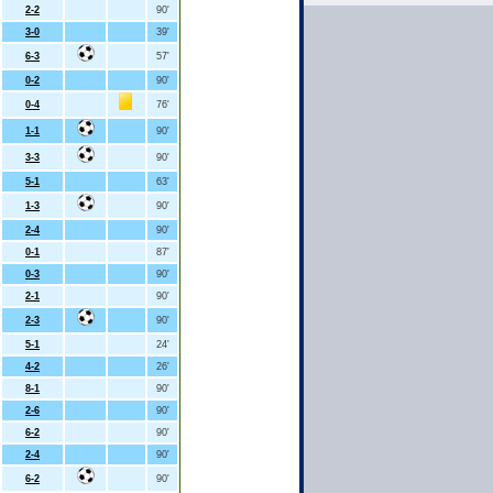
2-2
90'
3-0
39'
6-3
57'
0-2
90'
0-4
76'
1-1
90'
3-3
90'
5-1
63'
1-3
90'
2-4
90'
0-1
87'
0-3
90'
2-1
90'
2-3
90'
5-1
24'
4-2
26'
8-1
90'
2-6
90'
6-2
90'
2-4
90'
6-2
90'