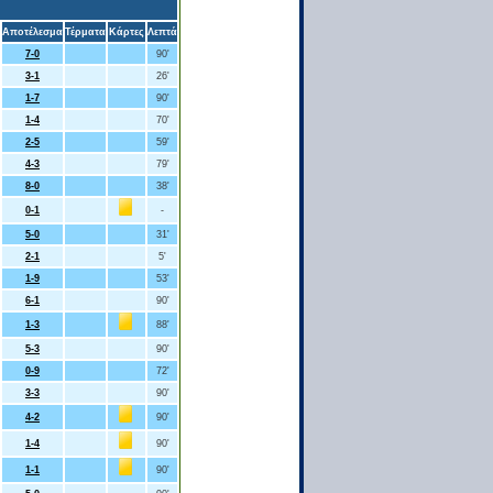
Αποτέλεσμα
Τέρματα
Κάρτες
Λεπτά
7-0
90'
3-1
26'
1-7
90'
1-4
70'
2-5
59'
4-3
79'
8-0
38'
0-1
-
5-0
31'
2-1
5'
1-9
53'
6-1
90'
1-3
88'
5-3
90'
0-9
72'
3-3
90'
4-2
90'
1-4
90'
1-1
90'