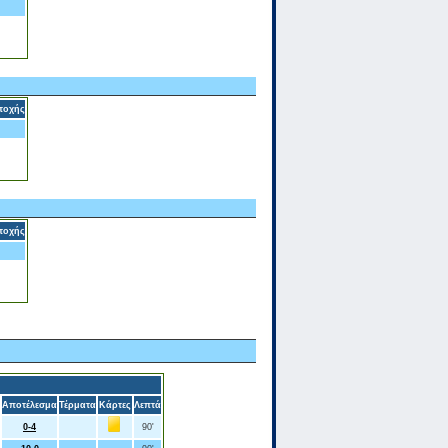
τοχής
τοχής
Αποτέλεσμα
Τέρματα
Κάρτες
Λεπτά
0-4
90'