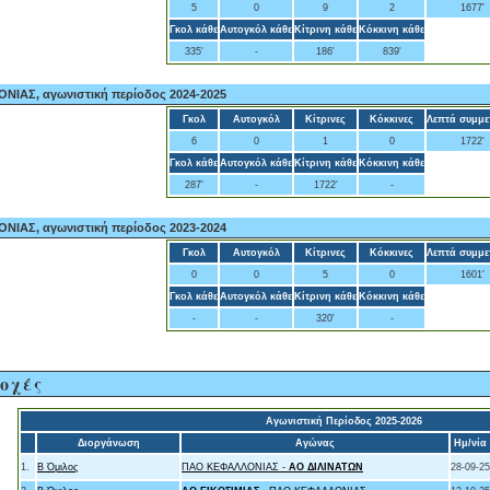
5
0
9
2
1677'
Γκολ κάθε
Αυτογκόλ κάθε
Κίτρινη κάθε
Κόκκινη κάθε
335'
-
186'
839'
ΙΑΣ, αγωνιστική περίοδος 2024-2025
Γκολ
Αυτογκόλ
Κίτρινες
Κόκκινες
Λεπτά συμμε
6
0
1
0
1722'
Γκολ κάθε
Αυτογκόλ κάθε
Κίτρινη κάθε
Κόκκινη κάθε
287'
-
1722'
-
ΙΑΣ, αγωνιστική περίοδος 2023-2024
Γκολ
Αυτογκόλ
Κίτρινες
Κόκκινες
Λεπτά συμμε
0
0
5
0
1601'
Γκολ κάθε
Αυτογκόλ κάθε
Κίτρινη κάθε
Κόκκινη κάθε
-
-
320'
-
οχές
Αγωνιστική Περίοδος 2025-2026
Διοργάνωση
Αγώνας
Ημ/νία
1.
Β Όμιλος
ΠΑΟ ΚΕΦΑΛΛΟΝΙΑΣ -
ΑΟ ΔΙΛΙΝΑΤΩΝ
28-09-25