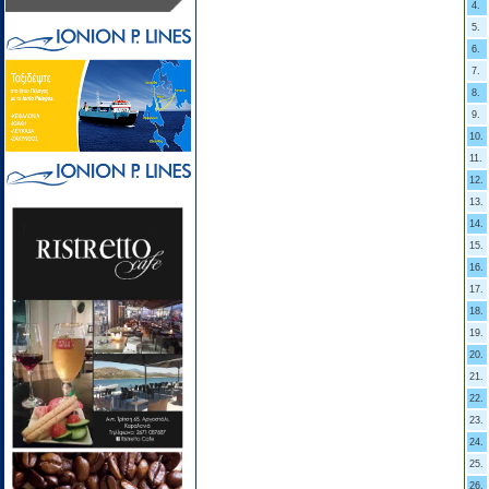
4.
5.
6.
7.
8.
9.
10.
11.
12.
13.
14.
15.
16.
17.
18.
19.
20.
21.
22.
23.
24.
25.
26.