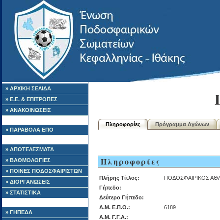
» ΑΡΧΙΚΗ ΣΕΛΙΔΑ
» Ε.Ε. & ΕΠΙΤΡΟΠΕΣ
» ΑΝΑΚΟΙΝΩΣΕΙΣ
Πληροφορίες
Πρόγραμμα Αγώνων
» ΠΑΡΑΒΟΛΑ ΕΠΟ
» ΑΠΟΤΕΛΕΣΜΑΤΑ
Πληροφορίες
» ΒΑΘΜΟΛΟΓΙΕΣ
» ΠΟΙΝΕΣ ΠΟΔΟΣΦΑΙΡΙΣΤΩΝ
Πλήρης Τίτλος:
ΠΟΔΟΣΦΑΙΡΙΚΟΣ ΑΘ
» ΔΙΟΡΓΑΝΩΣΕΙΣ
Γήπεδο:
» ΣΤΑΤΙΣΤΙΚΑ
Δεύτερο Γήπεδο:
Α.Μ. Ε.Π.Ο.:
6189
» ΓΗΠΕΔΑ
Α.Μ. Γ.Γ.Α.: