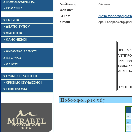
» ΠΟΔΟΣΦΑΙΡΙΣΤΕΣ
Διεύθυνση:
Διλινατα
» ΣΩΜΑΤΕΙΑ
Website:
GDPR:
Λίστα ποδοσφαιριστ
» ΕΝΤΥΠΑ
e-mail:
epski.apspaokef@gmai
» ΔΕΛΤΙΟ ΤΥΠΟΥ
» ΔΙΑΙΤΗΣΙΑ
» ΚΑΝΟΝΙΣΜΟΙ
ΠΡΟΕΔΡΟ
» ΑΝΑΦΟΡΑ ΛΑΘΟΥΣ
ΑΝΤΙΠΡΟ
» ΙΣΤΟΡΙΚΟ
ΓΕΝ. ΓΡ
» ΚΑΙΡΟΣ
ΤΑΜΙΑΣ:
ΜΕΛΗ:ΠΑ
» ΣΥΧΝΕΣ ΕΡΩΤΗΣΕΙΣ
» ΧΡΗΣΙΜΟΙ ΣΥΝΔΕΣΜΟΙ
Η ΘΗΤΕΙΑ
» ΕΠΙΚΟΙΝΩΝΙΑ
Ποδοσφαιριστές
1.
2.
3.