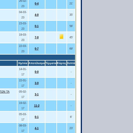
26-02-
0-4
21'
23
04-03-
4-0
35'
23
15-03-
0-1
56'
23
19-03-
7-0
45'
23
22-03-
0-7
69'
23
Ημ/νία
Αποτέλεσμα
Τέρματα
Κάρτες
Λεπτά
14-01-
0-0
-
17
22-01-
3-0
-
17
ΤΩΝ ΤΑ
05-02-
3-1
-
17
19-02-
11-2
-
17
05-03-
0-1
6'
17
08-03-
4-1
23'
17