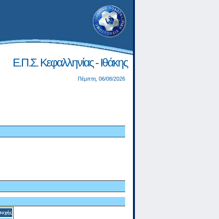
Ε.Π.Σ. Κεφαλληνίας - Ιθάκης
Πέμπτη, 06/08/2026
τοχής