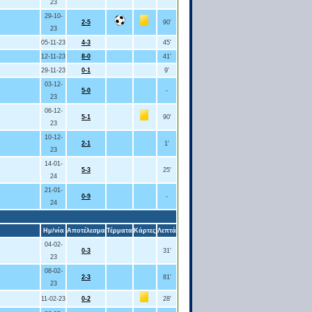
23
29-10-
2-5
90'
23
05-11-23
4-3
45'
12-11-23
8-0
41'
29-11-23
0-1
9'
03-12-
5-0
-
23
06-12-
5-1
90'
23
10-12-
2-1
1'
23
14-01-
5-3
25'
24
21-01-
0-9
-
24
Ημ/νία
Αποτέλεσμα
Τέρματα
Κάρτες
Λεπτά
04-02-
0-3
31'
23
08-02-
2-3
81'
23
11-02-23
0-2
28'