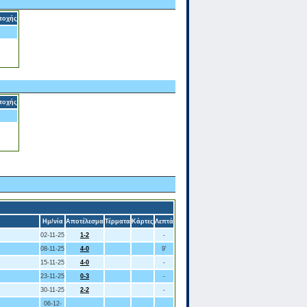
τοχής
τοχής
Ημ/νία
Αποτέλεσμα
Τέρματα
Κάρτες
Λεπτά
02-11-25
1-2
-
08-11-25
4-0
9'
15-11-25
4-0
-
23-11-25
0-3
-
30-11-25
2-2
-
06-12-