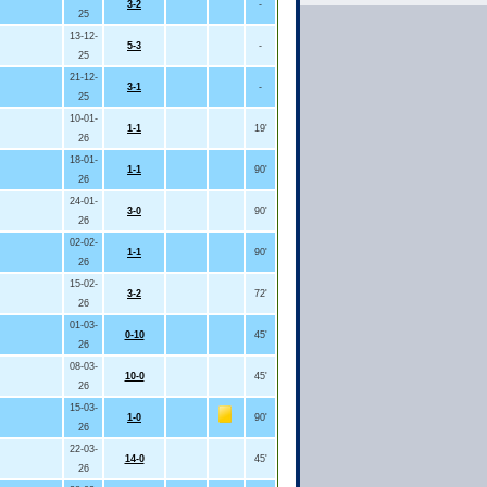
3-2
-
25
13-12-
5-3
-
25
21-12-
3-1
-
25
10-01-
1-1
19'
26
18-01-
1-1
90'
26
24-01-
3-0
90'
26
02-02-
1-1
90'
26
15-02-
3-2
72'
26
01-03-
0-10
45'
26
08-03-
10-0
45'
26
15-03-
1-0
90'
26
22-03-
14-0
45'
26