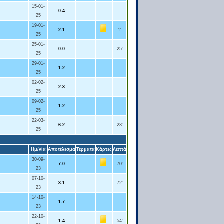
15-01-
0-4
-
25
19-01-
2-1
1'
25
25-01-
0-0
25'
25
29-01-
1-2
-
25
02-02-
2-3
-
25
09-02-
1-2
-
25
22-03-
6-2
23'
25
Ημ/νία
Αποτέλεσμα
Τέρματα
Κάρτες
Λεπτά
30-09-
7-0
70'
23
07-10-
3-1
72'
23
14-10-
1-7
-
23
22-10-
1-4
54'