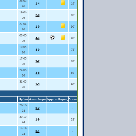
28-03-
1-4
19'
26
19-04-
2-0
82'
26
27-04-
1-0
90'
26
03-05-
4-4
90'
26
10-05-
4-0
75'
26
17-05-
3-2
87'
26
24-05-
3-5
69'
26
31-05-
1-3
90'
26
Ημ/νία
Αποτέλεσμα
Τέρματα
Κάρτες
Λεπτά
26-10-
0-2
-
24
30-10-
1-9
32'
24
14-12-
0-1
-
24