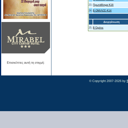
23.
Πρωτάθλημα Κ16
24.
Β ΟΜΙΛΟΣ-Κ14
Διοργάνωση
25.
Β Όμιλος
Επισκέπτες αυτή τη στιγμή:
© Copyright 2007-2026 by