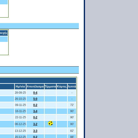
τοχής
Ημ/νία
Αποτέλεσμα
Τέρματα
Κάρτες
Λεπτά
28-09-25
0-4
-
26-10-25
5-0
-
09-11-25
0-2
72'
16-11-25
3-4
90'
22-11-25
0-2
90'
06-12-25
3-2
90'
13-12-25
3-3
82'
20-12-25
0-2
88'