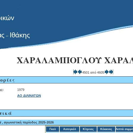
ΧΑΡΑΛΑΜΠΟΓΛΟΥ ΧΑΡΑ
4501 από 4605
ορίες
ς:
1979
ΑΟ ΔΙΛΙΝΑΤΩΝ
τικά
, αγωνιστική περίοδος 2025-2026
Γκολ
Αυτογκόλ
Κίτρινες
Κόκκινες
Λεπτά συμμε