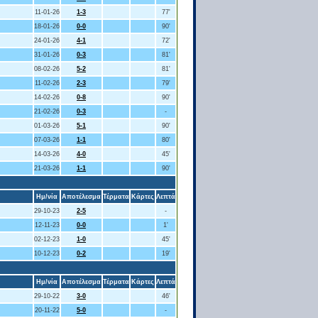
11-01-26
1-3
77'
18-01-26
0-0
90'
24-01-26
4-1
72'
31-01-26
0-3
81'
08-02-26
5-2
81'
11-02-26
2-3
79'
14-02-26
0-8
90'
21-02-26
0-3
-
01-03-26
5-1
90'
07-03-26
1-1
80'
14-03-26
4-0
45'
21-03-26
1-1
90'
Ημ/νία
Αποτέλεσμα
Τέρματα
Κάρτες
Λεπτά
29-10-23
2-5
-
12-11-23
0-0
1'
02-12-23
1-0
45'
10-12-23
0-2
19'
Ημ/νία
Αποτέλεσμα
Τέρματα
Κάρτες
Λεπτά
29-10-22
3-0
46'
20-11-22
5-0
-