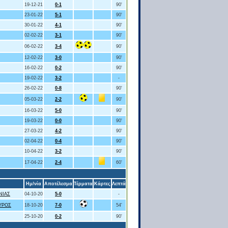
19-12-21
0-1
90'
23-01-22
5-1
90'
30-01-22
4-1
90'
02-02-22
3-1
90'
06-02-22
3-4
90'
12-02-22
3-0
90'
16-02-22
0-2
90'
19-02-22
3-2
-
26-02-22
0-8
90'
05-03-22
2-2
90'
16-03-22
5-0
90'
19-03-22
0-0
90'
27-03-22
4-2
90'
02-04-22
0-4
90'
10-04-22
3-2
90'
17-04-22
2-4
60'
Ημ/νία
Αποτέλεσμα
Τέρματα
Κάρτες
Λεπτά
ΝΙΑΣ
04-10-20
5-0
-
ΥΡΟΣ
18-10-20
7-0
54'
25-10-20
0-2
90'