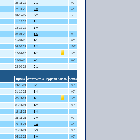
23-11-22
0-1
90'
26-11-22
2-0
45'
04-12-22
0-2
-
11-12-22
1-1
-
18-12-22
2-0
-
08-01-23
1-6
90'
15-01-23
1-1
64'
08-02-23
2-3
120'
12-02-23
1-2
90'
18-02-23
2-1
69'
22-02-23
0-1
-
Ημ/νία
Αποτέλεσμα
Τέρματα
Κάρτες
Λεπτά
24-10-21
3-1
90'
31-10-21
1-4
90'
03-11-21
1-1
90'
06-11-21
1-2
90'
13-11-21
1-4
-
21-11-21
3-0
90'
24-11-21
0-4
45'
28-11-21
0-3
90'
04-12-21
6-0
90'